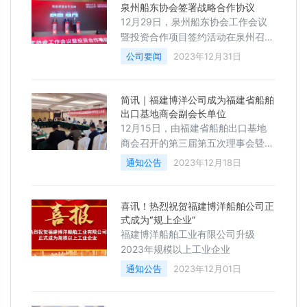
泉州船东协会签署战略合作协议
12月29日，泉州船东协会工作会议
暨投资合作项目签约活动在泉州召
开，泉州市副市长苏耿聪、泉州海事
公司要闻
2023年12月31日
局局长林晨、泉州市水路运输事业发
展中心苏欣主任等出席签约仪式。
简讯｜福建博洋公司成为福建省船舶
出口基地商会副会长单位
12月15日，由福建省船舶出口基地
商会召开的第三届第五次理事会曁我
省船舶经济形势分析会及开展会员单
通知公告
2023年12月18日
位对接交流活动在福州举行。我司董
事长李振恩、部门经理康艺惠应邀出
席会议，会议由船舶出口商会秘书长
喜讯！热烈祝贺福建博洋船舶公司正
苏绍琴主持。
式成为“规上企业”
福建博洋船舶工业有限公司升级
2023年规模以上工业企业
通知公告
2023年12月01日