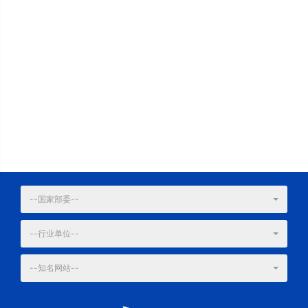
--国家部委--
--行业单位--
--知名网站--