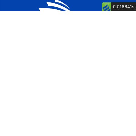
0.016641s
公司简介
公司荣誉
关键词: 泉州船厂, 舶舶维修, 船舶制造, 博洋
电话：13805007262 童经理
传真：0595-87615571
地址：福建省惠安县净峰镇松村村松村1117号
网址：http://www.fjbycb.com/
邮箱：postmaster@fjbycb.com