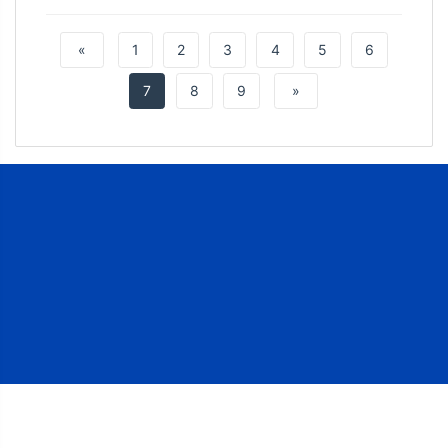
限公司（以下简称“福建博洋”）入选
为福建省远洋渔业发展促进会会员单
«
1
2
3
4
5
6
位。
7
8
9
»