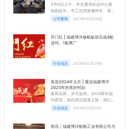
3月6日上午，市交通局水运中心曾
锐副处长、市工信局曾健科长、泉州
泉东协会陈其龙会长一行莅临我司考
公司要闻
2024年03月08日
察交流。福建博洋船舶工业有限公司
董事长李振恩携各部门相关负责人进
行了亲切接待，并先带领来访嘉宾实
开门红 | 福建博洋修船板块完成4船
地观摩了泉州船厂1#、2#船坞及设
进坞、1船离厂
备设施、并进行现场讲解交流。
行业动态
2024年02月29日
喜迎2024年元旦 | 重温福建博洋
2023年的美好时刻
春风化雨，岁月如诗。2024新年如
约而至，值此辞旧迎新之际，我们谨
代表福建博洋船舶公司向一年来辛勤
行业动态
2024年01月01日
奋斗的全体员工、员工家属，向关心
支持公司发展的各级领导、各界朋友
致以最诚挚的问候和新年祝福！
简讯｜福建博洋船舶工业有限公司与