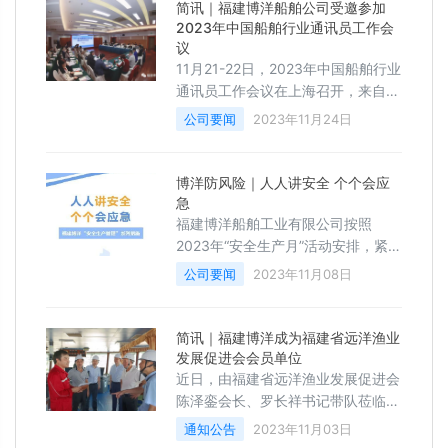
简讯｜福建博洋船舶公司受邀参加
2023年中国船舶行业通讯员工作会
议
11月21-22日，2023年中国船舶行业
通讯员工作会议在上海召开，来自主
要造船省市船舶协会、船舶行业重点
公司要闻
2023年11月24日
企业、高校及科研院所的60余名代
表参加了会议，福建博洋船舶工业有
限公司代表康艺惠全程参加会议。
博洋防风险｜人人讲安全 个个会应
急
福建博洋船舶工业有限公司按照
2023年“安全生产月”活动安排，紧紧
围绕“人人讲安全、个个会应急”活动
公司要闻
2023年11月08日
主题，扎实推动各项活动落地见效，
进一步筑牢安全底线，强化安全意
识，以实际行动推动公司的安全发
简讯｜福建博洋成为福建省远洋渔业
展。
发展促进会会员单位
近日，由福建省远洋渔业发展促进会
陈泽銮会长、罗长祥书记带队莅临我
司调研并经福建省远洋渔业发展促进
通知公告
2023年11月03日
会理事会审核，福建博洋船舶工业有