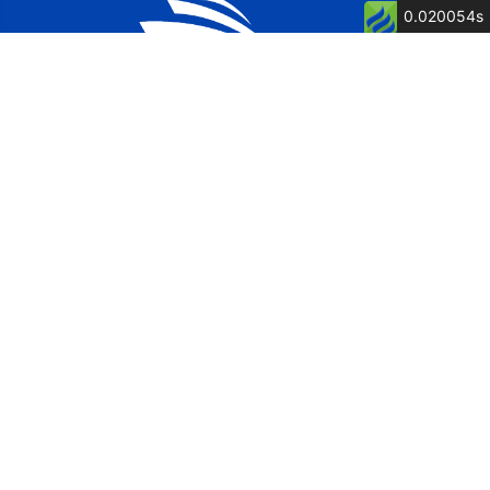
0.020054s
公司简介
公司荣誉
关键词: 泉州船厂, 舶舶维修, 船舶制造, 博洋
电话：13805007262 童经理
传真：0595-87615571
地址：福建省惠安县净峰镇松村村松村1117号
网址：http://www.fjbycb.com/
邮箱：postmaster@fjbycb.com