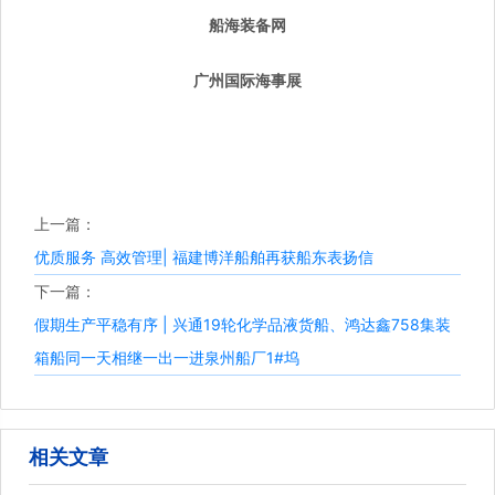
船海装备网
广州国际海事展
上一篇：
优质服务 高效管理| 福建博洋船舶再获船东表扬信
下一篇：
假期生产平稳有序 | 兴通19轮化学品液货船、鸿达鑫758集装
箱船同一天相继一出一进泉州船厂1#坞
相关文章