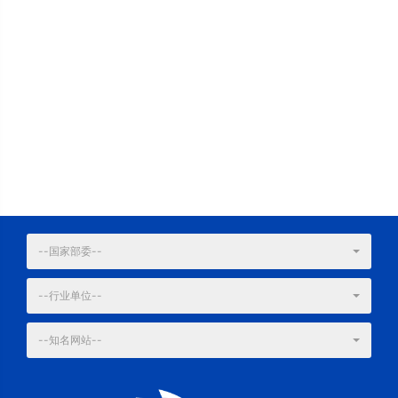
--国家部委--
--行业单位--
--知名网站--