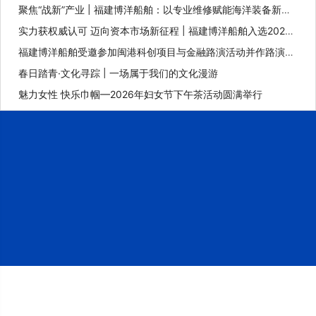
聚焦“战新”产业 | 福建博洋船舶：以专业维修赋能海洋装备新未
来
实力获权威认可 迈向资本市场新征程 | 福建博洋船舶入选2025
年福建省重点上市后备企业
福建博洋船舶受邀参加闽港科创项目与金融路演活动并作路演推
介
春日踏青·文化寻踪 | 一场属于我们的文化漫游
魅力女性 快乐巾帼—2026年妇女节下午茶活动圆满举行