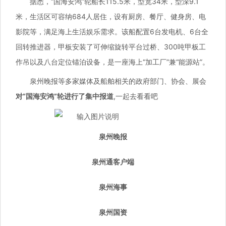
据悉，“国海安鸿”轮船长115.5米，型宽34米，型深9.1
米，生活区可容纳684人居住，设有厨房、餐厅、健身房、电
影院等，满足海上生活娱乐需求。该船配置6台发电机、6台全
回转推进器，甲板安装了可伸缩旋转平台过桥、300吨甲板工
作吊以及八台定位锚泊设备，是一座海上“加工厂”兼“能源站”。
泉州晚报等多家媒体及船舶相关的政府部门、协会、展会
对“国海安鸿”轮进行了集中报道
,一起去看看吧
泉州晚报
泉州通客户端
泉州海事
泉州国资