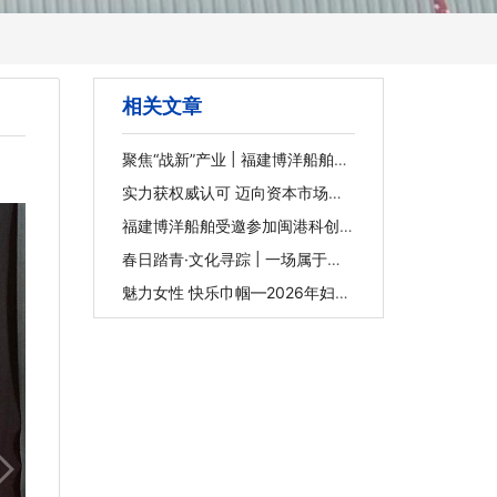
相关文章
聚焦“战新”产业 | 福建博洋船舶：
以专业维修赋能海洋装备新未来
实力获权威认可 迈向资本市场新
征程 | 福建博洋船舶入选2025年
福建省重点上市后备企业
福建博洋船舶受邀参加闽港科创项
目与金融路演活动并作路演推介
春日踏青·文化寻踪 | 一场属于我
们的文化漫游
魅力女性 快乐巾帼—2026年妇女
节下午茶活动圆满举行