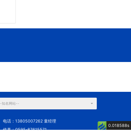
--知名网站--
电话：13805007262 童经理
0.018588s
传真：0595-87615571