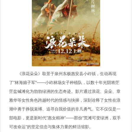
《浪花朵朵》取景于泉州东极惠安县小岞镇，生动再现
了“林海娘子军”——小岞林场女子种植队，以数十年光阴将茫
茫盐碱滩化为勃勃绿洲的生态奇迹。影片通过浪花、朵朵、章
雅华等女性角色跨越时代的情感与抉择，深刻诠释了女性在浪
潮中勇于挣脱束缚、追寻自我价值的非凡勇气。它不仅仅是一
部电影，更是新时代“惠女精神”——那份“荒滩可变绿洲，双手
可改命运”的坚定信念与集体力量的鲜活缩影。