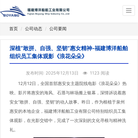
Togg
navi
首页
公司动态
公司要闻
深植“敢拼、自强、坚韧”惠女精神-福建博洋船舶
组织员工集体观影《浪花朵朵》
发布时间: 2025年12月13日
1123 阅读
12月12日，全国首部惠安女主题院线电影《浪花朵朵》热
映。影片将惠安的海风、石厝与林场搬上银幕，深情诉说着惠
安女“敢拼、自强、坚韧”的动人故事。昨日，作为根植于泉州
惠安的本地企业，福建博洋船舶工业有限公司特别组织员工集
体观影，在光影交错中，完成了一次深刻的文化寻根与精神洗
礼。