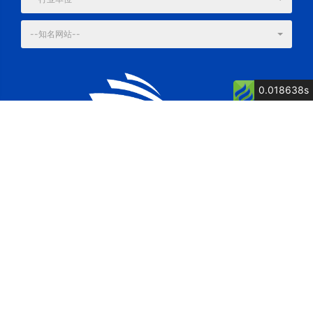
--知名网站--
0.018638s
公司简介
公司荣誉
关键词: 泉州船厂, 舶舶维修, 船舶制造, 博洋
电话：13805007262 童经理
传真：0595-87615571
地址：福建省惠安县净峰镇松村村松村1117号
网址：http://www.fjbycb.com/
邮箱：postmaster@fjbycb.com