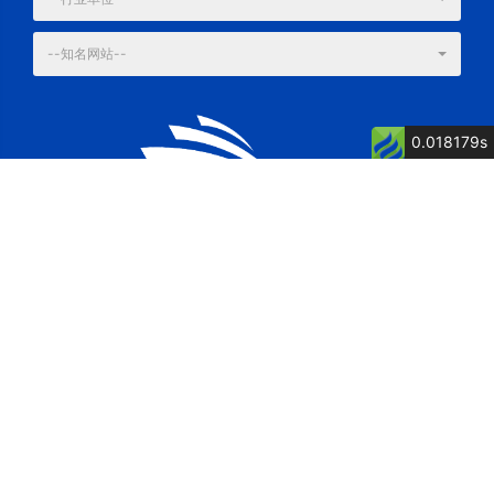
--知名网站--
0.018179s
公司简介
公司荣誉
关键词: 泉州船厂, 舶舶维修, 船舶制造, 博洋
电话：13805007262 童经理
传真：0595-87615571
地址：福建省惠安县净峰镇松村村松村1117号
网址：http://www.fjbycb.com/
邮箱：postmaster@fjbycb.com