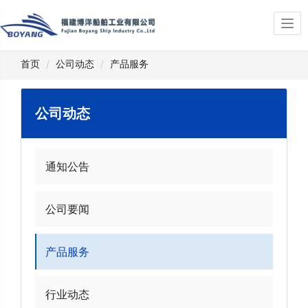
Togg
navi
首页
公司动态
产品服务
公司动态
通知公告
公司要闻
产品服务
行业动态