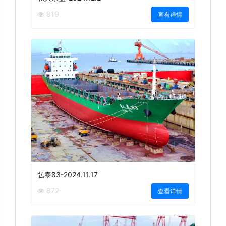
819
查看详情
弘泰83-2024.11.17
872
查看详情