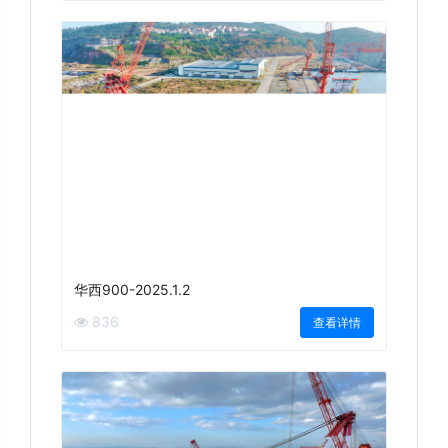
华西900-2025.1.2
836
查看详情