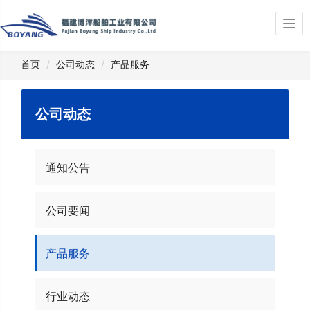
Togg
navi
首页
公司动态
产品服务
公司动态
通知公告
公司要闻
产品服务
行业动态