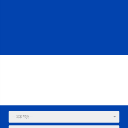
--国家部委--