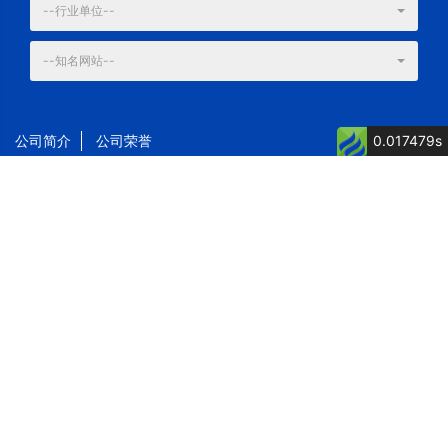
--行业单位--
--知名网站--
公司简介
公司荣誉
0.017479s
关键词: 泉州船厂, 舶舶维修, 船舶制造, 博洋
电话：13805007262 童经理
传真：0595-87615571
地址：福建省惠安县净峰镇松村村松村1117号
网址：http://www.fjbycb.com/
邮箱：postmaster@fjbycb.com