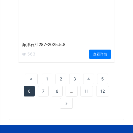
海洋石油287-2025.5.8
563
查看详情
«
1
2
3
4
5
6
7
8
...
11
12
»