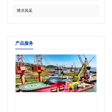
博洋风采
产品服务