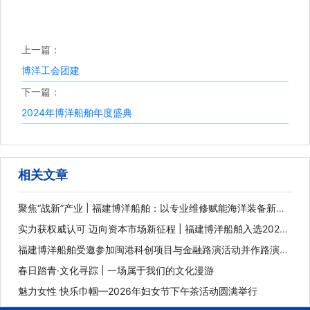
上一篇：
博洋工会团建
下一篇：
2024年博洋船舶年度盛典
相关文章
聚焦“战新”产业 | 福建博洋船舶：以专业维修赋能海洋装备新未
来
实力获权威认可 迈向资本市场新征程 | 福建博洋船舶入选2025
年福建省重点上市后备企业
福建博洋船舶受邀参加闽港科创项目与金融路演活动并作路演推
介
春日踏青·文化寻踪 | 一场属于我们的文化漫游
魅力女性 快乐巾帼—2026年妇女节下午茶活动圆满举行