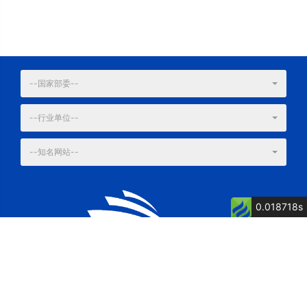
--国家部委--
--行业单位--
--知名网站--
0.018718s
公司简介
公司荣誉